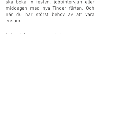
ska boka in festen, jobbintervjun eller 
middagen med nya Tinder flirten. Och 
när du har störst behov av att vara 
ensam. 
I kundaliniyoga ses kvinnan som en 
gudinna som ska respekteras, äras och 
älskas. Hon är kraftfull, intuitiv och 
kreativ. Om du inte kan respektera 
kvinnan så kan du inte respektera något.
Jag har personligen upplevt ett stort 
skifte i hur jag ser på mig själv som 
kvinna tack vare yogans tekniker. 
Jag är snällare mot mig själv, jag sätter 
värde på mig själv, jag har bättre 
självkänsla och självförtroende. Min 
intuition har förstärkts. Jag är inte lika 
reaktiv längre för mina månpunkter och 
hela mitt system är mera balanserat. Min 
mensvärk är borta och jag är närmare 