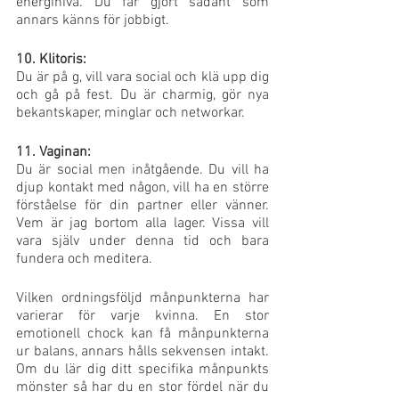
energinivå. Du får gjort sådant som 
annars känns för jobbigt. 
10. Klitoris:
Du är på g, vill vara social och klä upp dig 
och gå på fest. Du är charmig, gör nya 
bekantskaper, minglar och networkar.
11. Vaginan: 
Du är social men inåtgående. Du vill ha 
djup kontakt med någon, vill ha en större 
förståelse för din partner eller vänner. 
Vem är jag bortom alla lager. Vissa vill 
vara själv under denna tid och bara 
fundera och meditera.
Vilken ordningsföljd månpunkterna har 
varierar för varje kvinna. En stor 
emotionell chock kan få månpunkterna 
ur balans, annars hålls sekvensen intakt. 
Om du lär dig ditt specifika månpunkts 
mönster så har du en stor fördel när du 