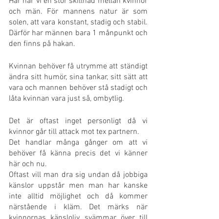
Här har vi en stor skillnad mellan kvinnor 
och män. För mannens natur är som 
solen, att vara konstant, stadig och stabil. 
Därför har männen bara 1 månpunkt och 
den finns på hakan.
Kvinnan behöver få utrymme att ständigt 
ändra sitt humör, sina tankar, sitt sätt att 
vara och mannen behöver stå stadigt och 
låta kvinnan vara just så, ombytlig.
Det är oftast inget personligt då vi 
kvinnor går till attack mot tex partnern.
Det handlar många gånger om att vi 
behöver få känna precis det vi känner 
här och nu. 
Oftast vill man dra sig undan då jobbiga 
känslor uppstår men man har kanske 
inte alltid möjlighet och då kommer 
närstående i kläm. Det märks när 
kvinnornas känsloliv svämmar över till 