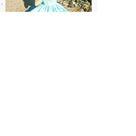
Mitt alter ego yogaDONNA har blivit ett
sätt för mig att uttrycka mig kreativt
samtidigt som jag kan sprida yoga och
meditation. Jag vill inspirera människor
att följa sina drömmar även om det känns
som att man inte riktigt passar in. Följ min
BLOGG
för att ta del av mina tankar och
funderingar.
If you can't see God in all,
you can't see God at all.