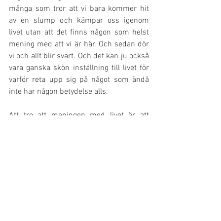
många som tror att vi bara kommer hit 
av en slump och kämpar oss igenom 
livet utan att det finns någon som helst 
mening med att vi är här. Och sedan dör 
vi och allt blir svart. Och det kan ju också 
vara ganska skön inställning till livet för 
varför reta upp sig på något som ändå 
inte har någon betydelse alls. 
Att tro att meningen med livet är att 
uppnå så många mål som möjligt kan bli 
en stor stress. Tanken på om jag inte 
uppnår allt jag tänkt mig i livet så har 
livet ingen mening, är väldigt destruktiv. 
Då kommer du garanterat att bli 
besviken många gånger om. Det är så 
oerhört populärt med attraktionslagen 
och kurser, böcker och allt möjligt som 