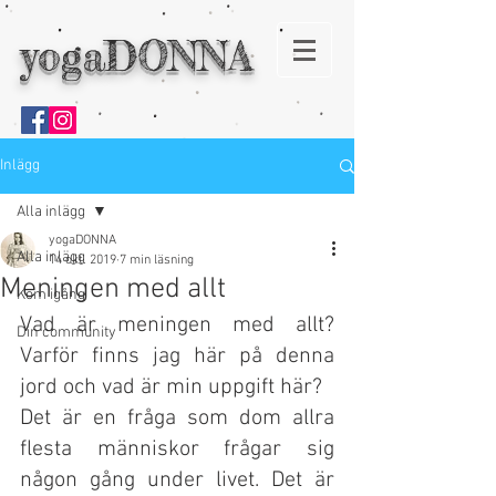
yogaDONNA
Inlägg
Alla inlägg
yogaDONNA
Alla inlägg
14 okt. 2019
7 min läsning
Meningen med allt
Kom igång
Vad är meningen med allt? 
Din community
Varför finns jag här på denna 
jord och vad är min uppgift här?
Det är en fråga som dom allra 
flesta människor frågar sig 
någon gång under livet. Det är 